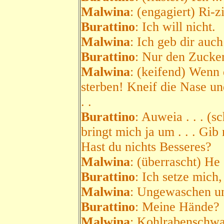
Malwina
: (engagiert) Ri-z
Burattino
: Ich will nicht.
Malwina
: Ich geb dir auc
Burattino
: Nur den Zucke
Malwina
: (keifend) Wenn 
sterben! Kneif die Nase und 
. .
Burattino
: Auweia . . . (sc
bringt mich ja um . . . Gib 
Hast du nichts Besseres?
Malwina
: (überrascht) He
Burattino
: Ich setze mich
Malwina
: Ungewaschen u
Burattino
: Meine Hände?
Malwina
: Kohlrabenschwa