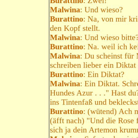
Burattino
: Zwei!
Malwina
: Und wieso?
Burattino
: Na, von mir kr
den Kopf stellt.
Malwina
: Und wieso bitte
Burattino
: Na. weil ich k
Malwina
: Du scheinst für
schreiben lieber ein Diktat 
Burattino
: Ein Diktat?
Malwina
: Ein Diktat. Schr
Hundes Azur . . ." Hast du
ins Tintenfaß und bekleckst
Burattino
: (wütend) Ach 
(äfft nach) "Und die Rose 
sich ja dein Artemon kru