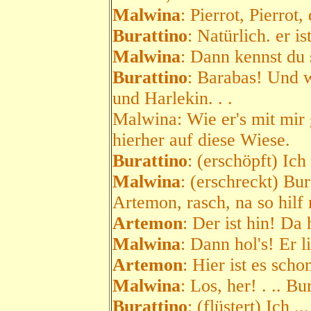
Malwina
: Pierrot, Pierrot
Burattino
: Natürlich. er i
Malwina
: Dann kennst du 
Burattino
: Barabas! Und wi
und Harlekin. . .
Malwina: Wie er's mit mir g
hierher auf diese Wiese.
Burattino
: (erschöpft) Ich
Malwina
: (erschreckt) Bu
Artemon, rasch, na so hilf
Artemon
: Der ist hin! Da 
Malwina
: Dann hol's! Er l
Artemon
: Hier ist es sch
Malwina
: Los, her! . .. Bur
Burattino
: (flüstert) Ich ..