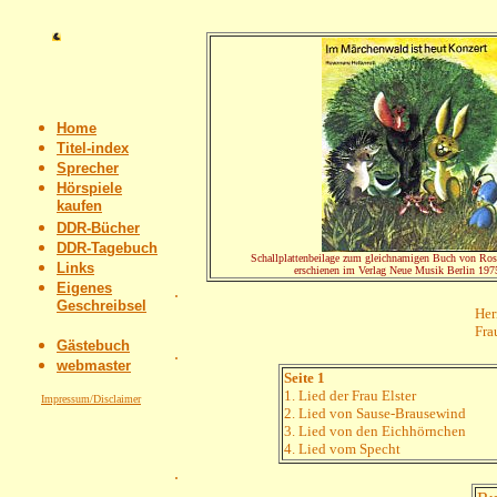
Home
Titel-index
Sprecher
Hörspiele
kaufen
DDR-Bücher
DDR-Tagebuch
Schallplattenbeilage zum gleichnamigen Buch von Ros
Links
erschienen im Verlag Neue Musik Berlin 1975
Eigenes
.
Geschreibsel
Her
Fra
Gästebuch
.
webmaster
Seite 1
1. Lied der Frau Elster
Impressum/Disclaimer
2. Lied von Sause-Brausewind
3. Lied von den Eichhörnchen
4. Lied vom Specht
.