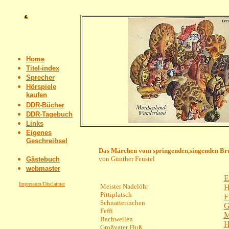
Home
Titel-index
Sprecher
Hörspiele
kaufen
DDR-Bücher
DDR-Tagebuch
Links
Eigenes
Geschreibsel
Das Märchen vom springenden,singenden Br
von Günther Feustel
Gästebuch
webmaster
E
Impressum/Disclaimer
Meister Nadelöhr
H
Pittiplatsch
F
Schnatterinchen
G
Feffi
M
Bachwellen
H
Großvater Fluß