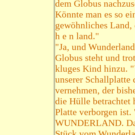
dem Globus nachzuse
Könnte man es so ein
gewöhnliches Land, d
h e n land."
"Ja, und Wunderland 
Globus steht und tro
kluges Kind hinzu. "
unserer Schallplatte 
vernehmen, der bishe
die Hülle betrachtet
Platte verborgen i
WUNDERLAND. Da, seh
Stück vom Wunderland