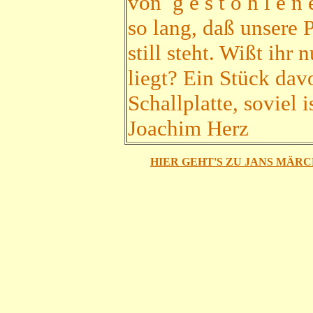
von g e s t o h l e n
so lang, daß unsere 
still steht. Wißt ih
liegt? Ein Stück davo
Schallplatte, soviel 
Joachim Herz
HIER GEHT'S ZU JANS MÄRC