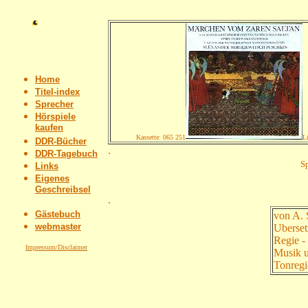
Home
Titel-index
Sprecher
Hörspiele
kaufen
Kassette: 065 251
L
DDR-Bücher
.
DDR-Tagebuch
S
Links
Eigenes
Geschreibsel
.
Gästebuch
von A. 
webmaster
Uberset
Regie -
Impressum/Disclaimer
Musik un
Tonregi