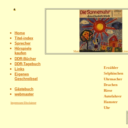
Home
Titel-index
Sprecher
Hörspiele
Maxi
Lite
kaufen
DDR-Bücher
DDR-Tagebuch
Erzähler
Links
Selphinchen
Eigenes
Geschreibsel
Uhrmacher
Drachen
Gästebuch
Riese
webmaster
Autofahrer
Hamster
Impressum/Disclaimer
Uhr