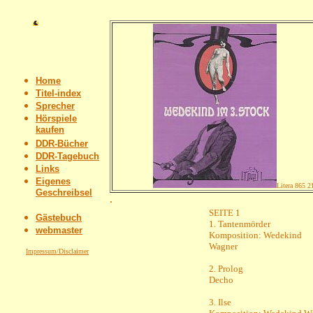
Home
Titel-index
Sprecher
Hörspiele
kaufen
DDR-Bücher
DDR-Tagebuch
Links
Eigenes
Litera 865 2
Geschreibsel
.
SEITE 1
Gästebuch
1. Tantenmörder
webmaster
Komposition: Wedekind
Wagner
Impressum/Disclaimer
2. Prolog
Decho
3. Ilse