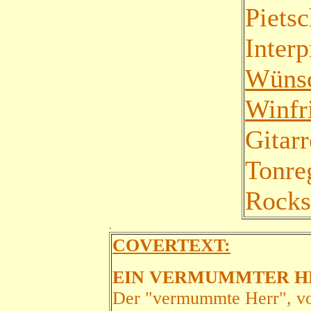
Piets
Interp
Wüns
Winfr
Gitar
Tonre
Rocks
.
COVERTEXT:
EIN VERMUMMTER H
Der "vermummte Herr", von