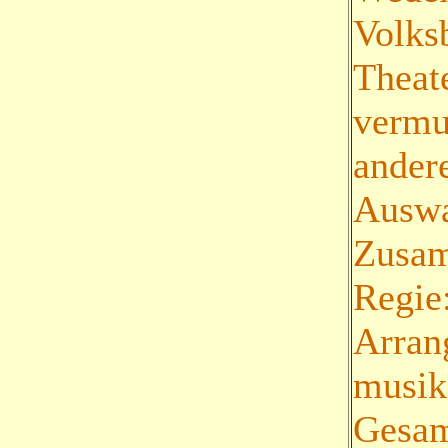
Volks
Theat
vermu
ander
Auswa
Zusam
Regie
Arran
musik
Gesam